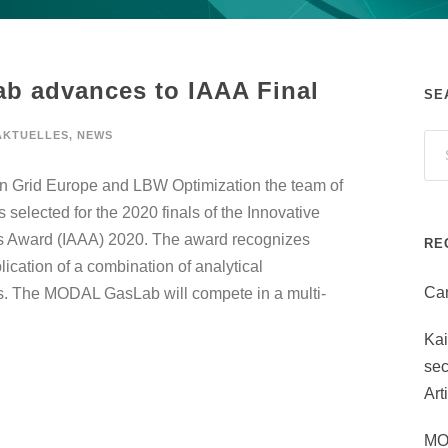
 advances to IAAA Final
SE
AKTUELLES
,
NEWS
en Grid Europe and LBW Optimization the team of
lected for the 2020 finals of the Innovative
ics Award (IAAA) 2020. The award recognizes
RE
ication of a combination of analytical
Can
s. The MODAL GasLab will compete in a multi-
Ka
sec
Art
MO