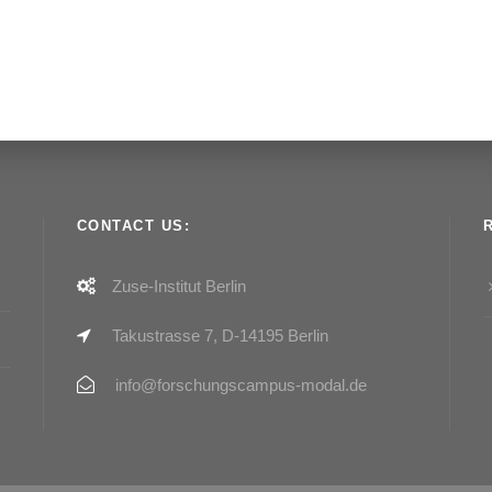
CONTACT US:
Zuse-Institut Berlin
Takustrasse 7, D-14195 Berlin
info@forschungscampus-modal.de