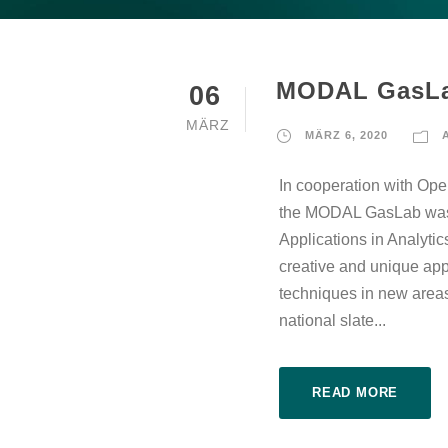
MODAL GasLab
06
MÄRZ
MÄRZ 6, 2020
In cooperation with Op
the MODAL GasLab was se
Applications in Analyt
creative and unique appl
techniques in new area
national slate...
READ MORE