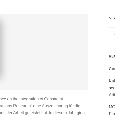
SE
RE
Can
Ka
sec
Art
nce on the Integration of Constraint
erations Research” eine Auszeichnung für die
MO
eit der Arbeit geleistet hat. In diesem Jahr ging
Fr