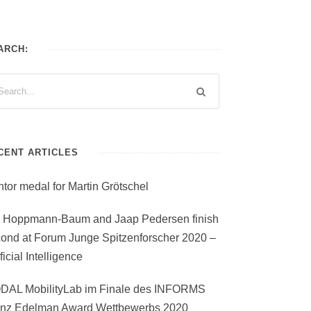
ARCH:
CENT ARTICLES
tor medal for Martin Grötschel
i Hoppmann-Baum and Jaap Pedersen finish
ond at Forum Junge Spitzenforscher 2020 –
ificial Intelligence
DAL MobilityLab im Finale des INFORMS
anz Edelman Award Wettbewerbs 2020