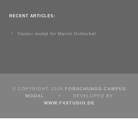
RECENT ARTICLES:
Cantor medal for Martin Grötschel
© COPYRIGHT
2026
FORSCHUNGS-CAMPUS
MODAL
•
DEVELOPED BY
WWW.F4STUDIO.DE