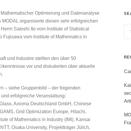
 Mathematischer Optimierung und Datenanalyse
SE
 MODAL organisierte diesen sehr erfolgreichen
rn Satoshi Ito vom Institute of Statistical
i Fujisawa vom Institute of Mathematics in
RE
t und Industrie stellten den über 50
kenntnisse vor und diskutierten über aktuelle
Can
n.
Ka
ern – siehe Gruppenbild – der folgenden
sec
e und erfolgreiche Veranstaltung:
Art
Glass, Axioma Deutschland GmbH, Chinese
GAMS, Grid Optimization Europe, Hitachi,
MO
titute of Mathematics in Industry (IMI), Kansai
Fr
TT, Osaka University, Projektträger Jülich,