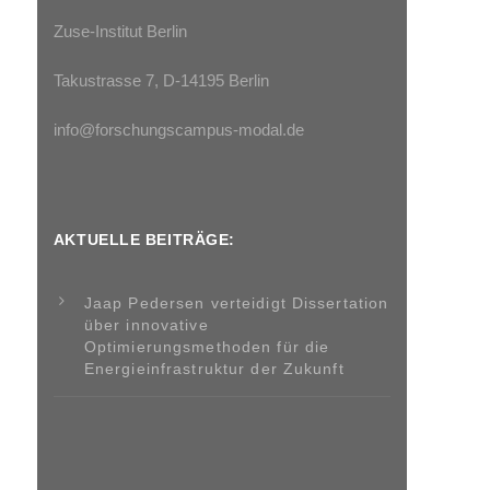
Zuse-Institut Berlin
Takustrasse 7, D-14195 Berlin
info@forschungscampus-modal.de
AKTUELLE BEITRÄGE:
Jaap Pedersen verteidigt Dissertation
über innovative
Optimierungsmethoden für die
Energieinfrastruktur der Zukunft